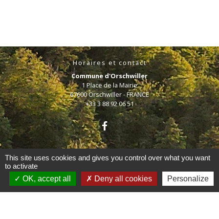
Horaires et contact
Commune d'Orschwiller
1 Place de la Mairie
67600 Orschwiller - FRANCE
+33 3 88 92 06 51
This site uses cookies and gives you control over what you want
to activate
Mentions légales
-
Politique de confidentialité
-
OK, accept all
Deny all cookies
Personalize
Accessibilité
-
Plan du site
-
Gestion des cookies