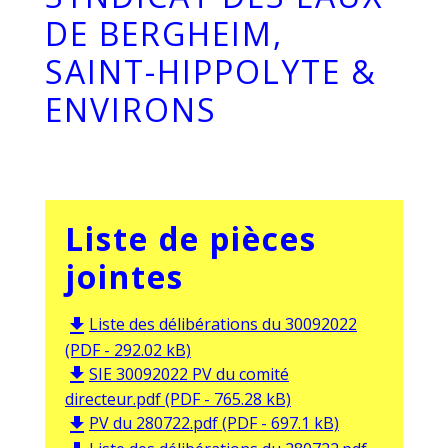
DE BERGHEIM,
SAINT-HIPPOLYTE &
ENVIRONS
Liste de pièces
jointes
Liste des délibérations du 30092022
file_download
(PDF - 292.02 kB)
SIE 30092022 PV du comité
file_download
directeur.pdf (PDF - 765.28 kB)
PV du 280722.pdf (PDF - 697.1 kB)
file_download