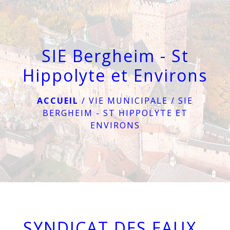
menu
SIE Bergheim - St
Hippolyte et Environs
ACCUEIL
/
VIE MUNICIPALE
/
SIE
BERGHEIM - ST HIPPOLYTE ET
ENVIRONS
SYNDICAT DES EAUX