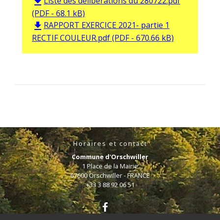
Liste des délibérations du 280722.pdf
file_download
(PDF - 68.1 kB)
RAPPORT EXERCICE 2021- partie 1
file_download
RECTIF COULEUR.pdf (PDF - 670.66 kB)
Horaires et contact
Commune d'Orschwiller
1 Place de la Mairie
67600 Orschwiller - FRANCE
+33 3 88 92 06 51