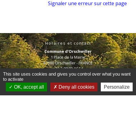
Signaler une erreur sur cette page
Horaires et contact
Commune d'Orschwiller
1 Place de la Mairie
67600 Orschwiller - FRANCE
+33 3 88 92 06 51
This site uses cookies and gives you control over what you want
to activate
OK, accept all
Deny all cookies
Personalize
Mentions légales
-
Politique de confidentialité
-
Accessibilité
-
Plan du site
-
Gestion des cookies