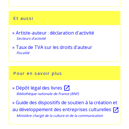
Et aussi
Artiste-auteur : déclaration d'activité
Secteurs d'activité
Taux de TVA sur les droits d'auteur
Fiscalité
Pour en savoir plus
Dépôt légal des livres
open_in_new
Bibliothèque nationale de France (BNF)
Guide des dispositifs de soutien à la création et
au développement des entreprises culturelles
open_in_new
Ministère chargé de la culture et de la communication