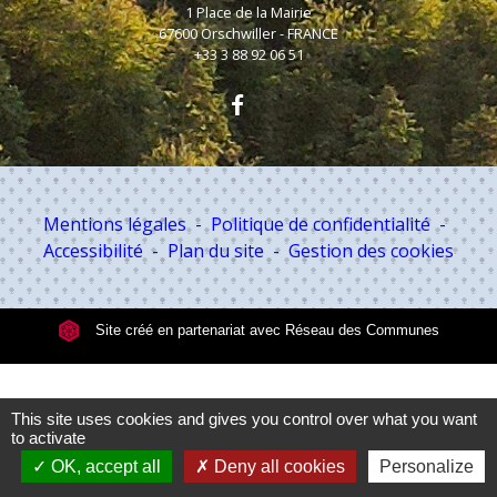
1 Place de la Mairie
67600 Orschwiller - FRANCE
+33 3 88 92 06 51
Mentions légales
-
Politique de confidentialité
-
Accessibilité
-
Plan du site
-
Gestion des cookies
Site créé en partenariat avec Réseau des Communes
This site uses cookies and gives you control over what you want
to activate
OK, accept all
Deny all cookies
Personalize